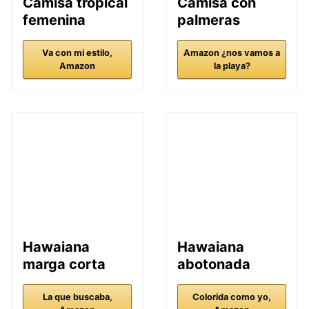
Camisa tropical
Camisa con
femenina
palmeras
Va con mi estilo,
Amazon ¿nos vamos a
Amazon
la playa?
Hawaiana
Hawaiana
marga corta
abotonada
La que buscaba,
Colorida como yo,