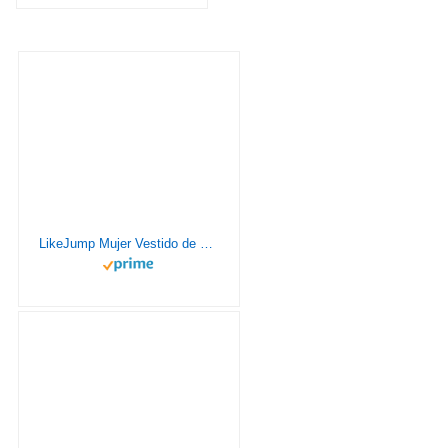
LikeJump Mujer Vestido de Playa Floral Kimono para Bañador Pareos Camisa Larga de Verano Cover Ups