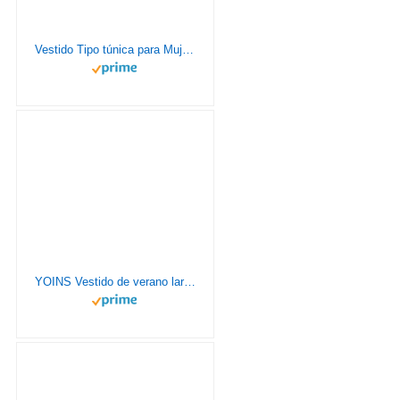
Vestido Tipo túnica para Mujer Manga 3/4 Cuello en V Botones Flecos Delanteros Estampado Floral Vestido Bohemio para Mujer (XL, Azul)
YOINS Vestido de verano largo para mujer, cuello en V, maxivestido para la playa Flores negras. S