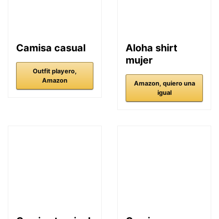
Camisa casual
Aloha shirt
mujer
Outfit playero,
Amazon
Amazon, quiero una
igual