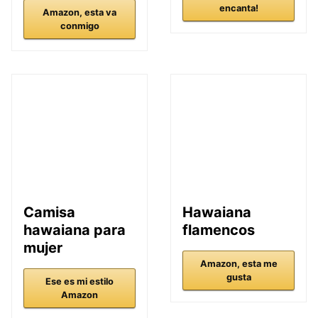
encanta!
Amazon, esta va
conmigo
Camisa
Hawaiana
hawaiana para
flamencos
mujer
Amazon, esta me
gusta
Ese es mi estilo
Amazon