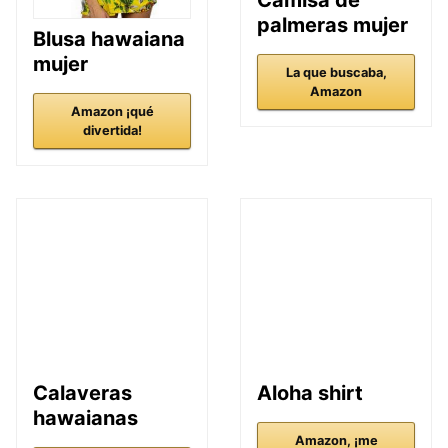
Camisa de
palmeras mujer
Blusa hawaiana
mujer
La que buscaba,
Amazon
Amazon ¡qué
divertida!
Calaveras
Aloha shirt
hawaianas
Amazon, ¡me