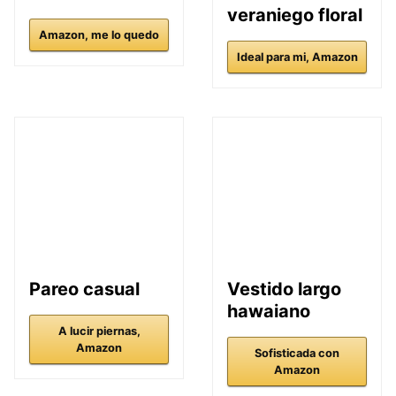
veraniego floral
Amazon, me lo quedo
Ideal para mi, Amazon
Pareo casual
Vestido largo
hawaiano
A lucir piernas,
Amazon
Sofisticada con
Amazon