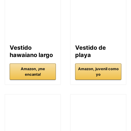
Vestido
Vestido de
hawaiano largo
playa
Amazon, ¡me
Amazon, juvenil como
encanta!
yo