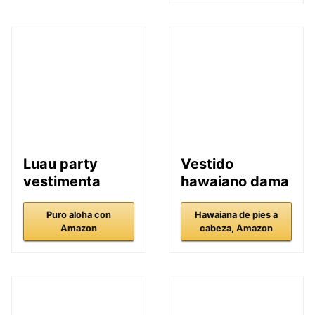
Luau party
Vestido
vestimenta
hawaiano dama
Puro aloha con
Hawaiana de pies a
Amazon
cabeza, Amazon