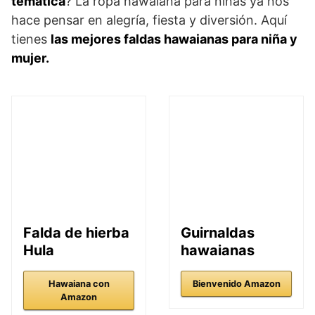
temática
? La ropa hawaiana para niñas ya nos
hace pensar en alegría, fiesta y diversión. Aquí
tienes
las mejores faldas hawaianas para niña y
mujer.
Falda de hierba
Guirnaldas
Hula
hawaianas
Hawaiana con
Bienvenido Amazon
Amazon