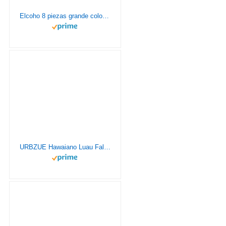
Elcoho 8 piezas grande colorido hawaiano hula hierba falda anteojos de sol Leis collar pulsera Set, Colorido, Medium
URBZUE Hawaiano Luau Falda de Mesa Set de Decoración, de Fiesta Tropical de 9.6FT con 12 Guirnaldas y 2 Piñas 3D, Hojas de Palma Flores Hawaianas Decoraciones de Mesa de Fiesta Tiki de Verano