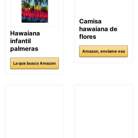
Camisa
hawaiana de
Hawaiana
flores
infantil
palmeras
Amazon, envíame esa
La que busco Amazon