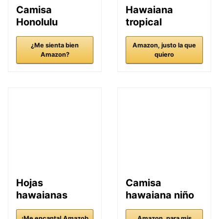
Camisa
Hawaiana
Honolulu
tropical
¿Me sienta bien
Amazon, justo la que
Amazon?
quiero
Hojas
Camisa
hawaianas
hawaiana niño
¡Me encanta! Amazob
Amazon, para mis