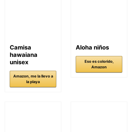
Camisa
Aloha niños
hawaiana
unisex
Eso es colorido,
Amazon
Amazon, me la llevo a
la playa