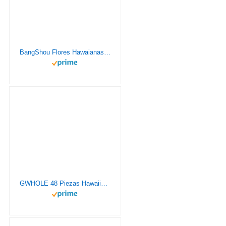
BangShou Flores Hawaianas Guirnalda Hawaiana Collar Pulsera Coloridos Reutilizables de Fuentes de La Decoración para Fiesta Hawaiana
GWHOLE 48 Piezas Hawaiian Flores Guirnalda Multicolor Tropical Decoración, 24 Pulseras 12 Diademas y 12 Collares para Luau Hawaiian Playa Boda Picnic Fiesta Fiesta