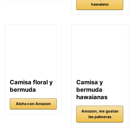
hawaiano
Camisa floral y
Camisa y
bermuda
bermuda
hawaianas
Aloha con Amazon
Amazon, me gustan
las palmeras