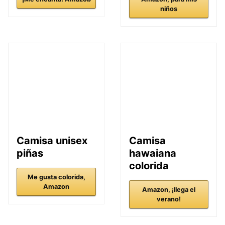
niños
Camisa unisex
Camisa
piñas
hawaiana
colorida
Me gusta colorida,
Amazon
Amazon, ¡llega el
verano!