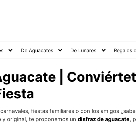
es
De Aguacates
De Lunares
Regalos o
Aguacate | Conviértet
Fiesta
 carnavales, fiestas familiares o con los amigos ¿sab
re y original, te proponemos un
disfraz de aguacate
, 