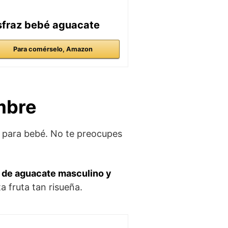
sfraz bebé aguacate
Para comérselo, Amazon
mbre
z para bebé. No te preocupes
z de aguacate masculino y
a fruta tan risueña.