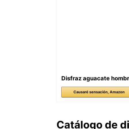
Disfraz aguacate homb
Causaré sensación, Amazon
Catálogo de d