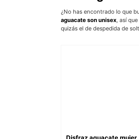
¿No has encontrado lo que b
aguacate son unisex
, así qu
quizás el de despedida de so
Disfraz aguacate mujer