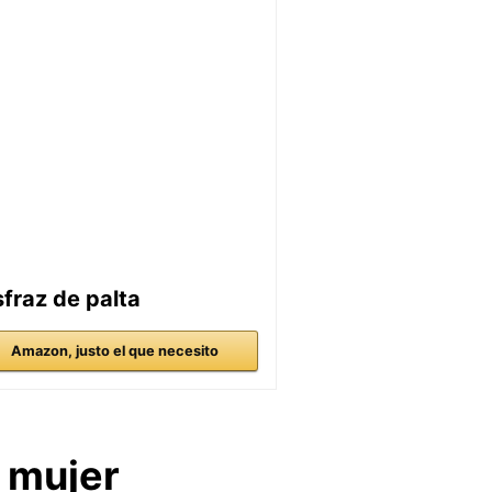
sfraz de palta
Amazon, justo el que necesito
 mujer