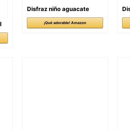
Disfraz niño aguacate
Di
l
¡Qué adorable! Amazon