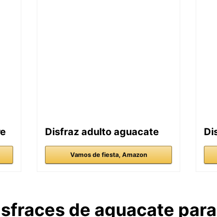
re
Disfraz adulto aguacate
Di
Vamos de fiesta, Amazon
isfraces de aguacate para