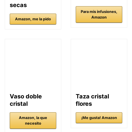
secas
Para mis infusiones,
Amazon
Amazon, me la pido
Vaso doble
Taza cristal
cristal
flores
Amazon, la que
¡Me gusta! Amazon
necesito