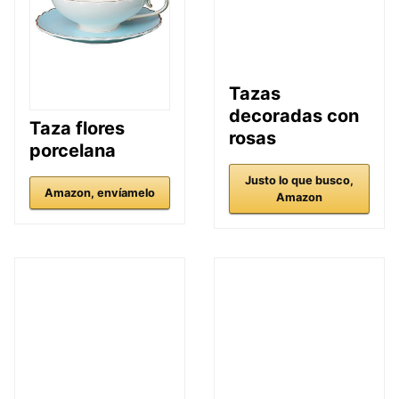
Tazas
decoradas con
Taza flores
rosas
porcelana
Justo lo que busco,
Amazon, envíamelo
Amazon