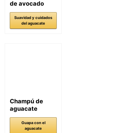
de avocado
Suavidad y cuidados
del aguacate
Champú de
aguacate
Guapa con el
aguacate