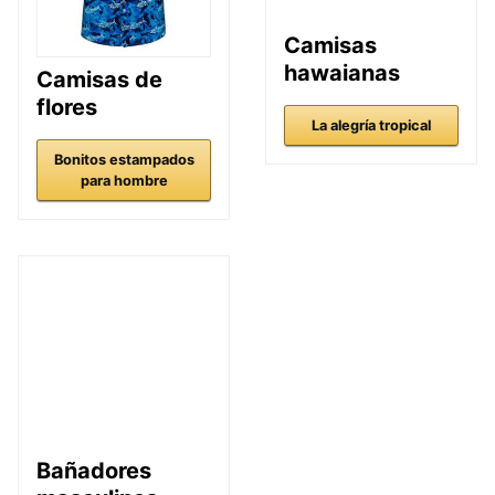
Camisas
hawaianas
Camisas de
flores
La alegría tropical
Bonitos estampados
para hombre
Bañadores