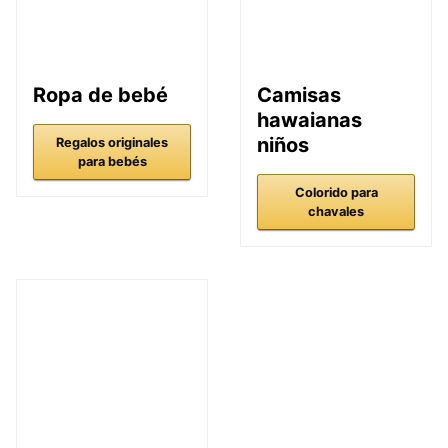
Ropa de bebé
Camisas
hawaianas
niños
Regalos originales
para bebés
Colorido para
chavales