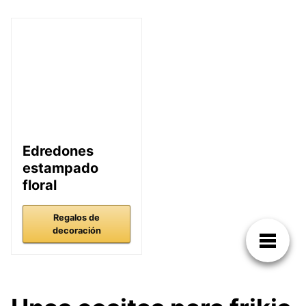
Edredones
estampado
floral
Regalos de
decoración