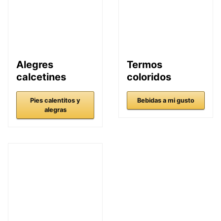
Alegres
Termos
calcetines
coloridos
Pies calentitos y
Bebidas a mi gusto
alegras