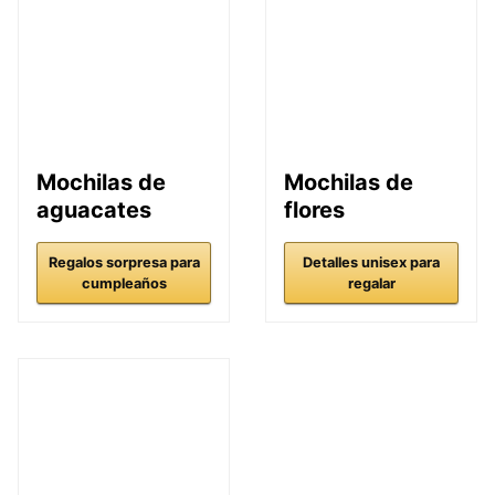
Mochilas de
Mochilas de
aguacates
flores
Regalos sorpresa para
Detalles unisex para
cumpleaños
regalar